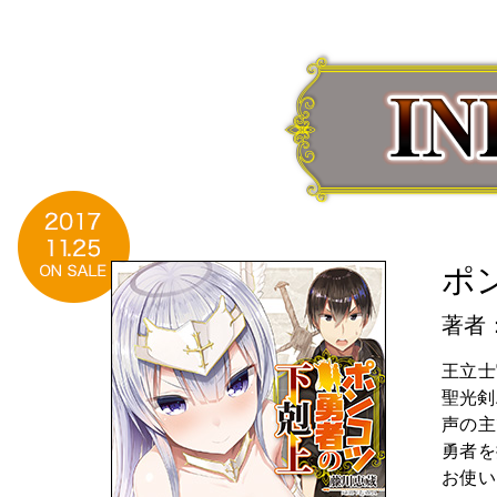
ポ
著者
王立士
聖光剣
声の主
勇者を
お使い