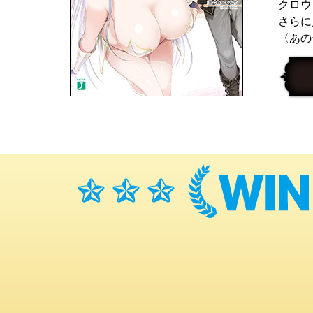
クロウ
さらに
〈あの