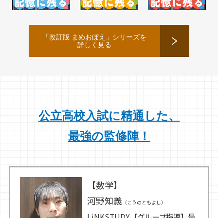
「改訂版 まめおぼえ」シリーズを
詳しく見る
公立高校入試に精通した、
最強の監修陣！
【数学】
河野知義
（こうのともよし）
LiNKSTUDY【グループ指導】最