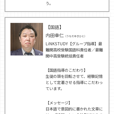
う。
【国語】
内田幸仁
（うちだゆきひと）
LiNKSTUDY【グループ指導】最
難関高校受験国語科責任者／最難
関中高受験統括責任者
【国語指導のこだわり】
生徒の頭を回転させて、経験記憶
として定着させる指導にこだわっ
ています。
【メッセージ】
日本語で意図的に書かれた文章に