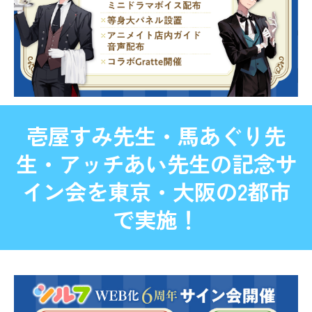
壱屋すみ先生・馬あぐり先
生・アッチあい先生の記念サ
イン会を東京・大阪の2都市
で実施！