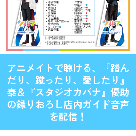
アニメイトで聴ける、『踏ん
だり、蹴ったり、愛したり』
泰＆『スタジオカバナ』優助
の録りおろし店内ガイド音声
を配信！