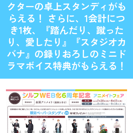
クターの卓上スタンディがも
らえる！ さらに、1会計につ
き1枚、『踏んだり、蹴った
り、愛したり』『スタジオカ
バナ』の録りおろしのミニド
ラマボイス特典がもらえる！