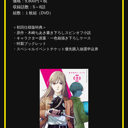
価格：9,800円＋税
収録話数：5～8話
組数：１枚組（DVD）
＜初回仕様版特典＞
・原作・木崎ちあき書き下ろしスピンオフ小説
・キャラクター原案・一色箱描き下ろしケース
・特製ブックレット
・スペシャルイベントチケット優先購入抽選申込券