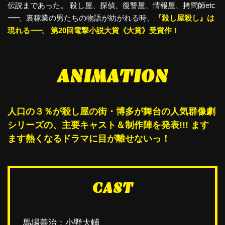
伝説まであった。
殺し屋、探偵、復讐屋、情報屋、拷問師etc
ーー
、裏稼業の男たちの物語が紡がれる時、
『殺し屋殺し』は
現れる
ーー
。
第20回電撃小説大賞《大賞》受賞作！
ANIMATION
人口の３％が殺し屋の街・博多が舞台の人気群像劇
シリーズの、主要キャスト＆制作陣を発表!!!
ます
ます熱くなるドラマに目が離せないっ！
CAST
馬場善治：小野大輔