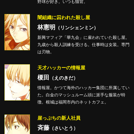
野球が好き。いつも猫背。
闇組織に囚われた殺し屋
林憲明
（リンシェンミン）
新興マフィア「華九会」に雇われていた殺し屋。
九歳から殺人訓練を受ける。仕事時は女装。専門
は刃物。
天才ハッカーの情報屋
榎田
（えのきだ）
情報屋。かつて海外のハッカー集団に所属してい
た。白金のマッシュルーム頭に派手な服装が特
徴。根城は福岡市内のネットカフェ。
崖っぷちの新人社員
斉藤
（さいとう）