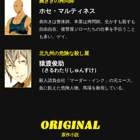
腕ききの拷問師
ホセ・マルティネス
表向きは整体師、本業は拷問師。生かすも殺すも
自由自在、復讐屋ジローたちの仕事を手伝うこと
も多い。ゲイ。
北九州の危険な殺し屋
猿渡俊助
（さるわたりしゅんすけ）
殺人請負会社「マーダー・インク」の元エース。
血に飢えた危険人物。馬場を敵視している。
ORIGINAL
原作小説