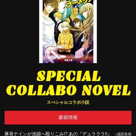
SPECIAL
COLLABO
NOVEL
スぺシャルコラボ小説
書籍情報
豚骨ナインが池袋へ殴りこみ!? あの『デュラララ!!』
（成田良悟