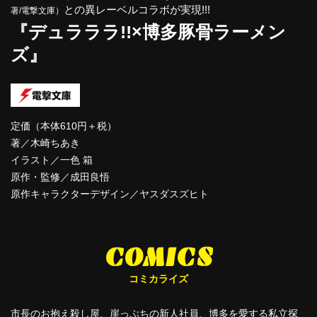
との異レーベルコラボが実現!!!
著/電撃文庫）
『デュラララ!!×博多豚骨ラーメン
ズ』
定価（本体610円＋税）
著／木崎ちあき
イラスト／一色 箱
原作・監修／成田良悟
原作キャラクターデザイン／ヤスダスズヒト
COMICS
コミカライズ
市長のお抱え殺し屋、崖っぷちの新人社員、博多を愛する私立探