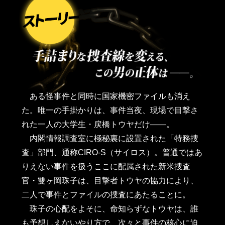
ある怪事件と同時に国家機密ファイルも消え
た。唯一の手掛かりは、事件当夜、現場で目撃さ
れた一人の大学生・戻橋トウヤだけ――。
内閣情報調査室に極秘裏に設置された「特務捜
査」部門、通称CIRO-S（サイロス）。普通ではあ
りえない事件を扱うここに配属された新米捜査
官・雙ヶ岡珠子は、目撃者トウヤの協力により、
二人で事件とファイルの捜査にあたることに。
珠子の心配をよそに、命知らずなトウヤは、誰
も予想しえないやり方で、次々と事件の核心に迫