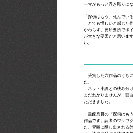
ーマがもっと浮き彫りに
「探偵はもう、死んでい
とても惜しいと感じた作
かわらず、要所要所でポ
が大きな要因だと思いま
い。
受賞した六作品のうちに
た。
ネット小説との棲み分け
まだわかりませんが、面
ただきました。
最優秀賞の『探偵はもう
作品です。読者のワクワ
た。冒頭に醸し出される