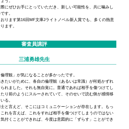
しょう。
際にぜひお手にとっていただき、新しい可能性を、共に噛みし
いです。
ります第16回MF文庫Jライトノベル新人賞でも、多くの熱意
おります。
審査員講評
三浦勇雄先生
倫理観」が気になることが多かったです。
きたいがために、各自の倫理観（あるいは常識）が何処かずれ
けられました。それも無自覚に。普通であれば相手を傷つけてし
当たり前のようにスルーされていて、そのせいで読む側が感情移
ている。
士と言えど、そこにはコミュニケーションが存在します。もっ
。これを言えば、これをすれば相手を傷つけてしまうのではない
に気付くことができれば、今度は意図的に「ずらす」ことができ