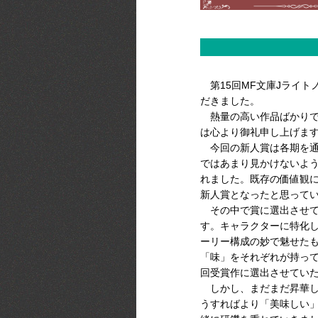
第15回MF文庫Jライト
だきました。
熱量の高い作品ばかりで
は心より御礼申し上げま
今回の新人賞は各期を通
ではあまり見かけないよ
れました。既存の価値観
新人賞となったと思って
その中で賞に選出させて
す。キャラクターに特化
ーリー構成の妙で魅せた
「味」をそれぞれが持っ
回受賞作に選出させてい
しかし、まだまだ昇華し
うすればより「美味しい