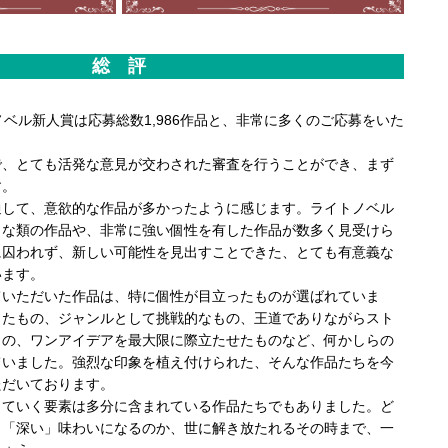
総 評
ノベル新人賞は応募総数1,986作品と、非常に多くのご応募をいた
、とても活発な意見が交わされた審査を行うことができ、まず
す。
して、意欲的な作品が多かったように感じます。ライトノベル
うな類の作品や、非常に強い個性を有した作品が数多く見受けら
に囚われず、新しい可能性を見出すことできた、とても有意義な
います。
いただいた作品は、特に個性が目立ったものが選ばれていま
したもの、ジャンルとして挑戦的なもの、王道でありながらスト
もの、ワンアイデアを最大限に際立たせたものなど、何かしらの
ていました。強烈な印象を植え付けられた、そんな作品たちを今
ただいております。
ていく要素は多分に含まれている作品たちでもありました。ど
」「深い」味わいになるのか、世に解き放たれるその時まで、一