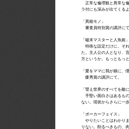
正常な倫理観と異常な倫
ラ付にも深みが出てくる
「異能モノ」
審査員特別賞の講評に
「嘘末マスターと人魚姫
特殊な設定だけに、それ
た。主人公の人となり、
方というか。もっともっ
「愛をママに我が娘に、
優秀賞の講評にて。
「譬え世界のすべてを敵
手堅い面白さはあるもの
ない。現状からさらに一
「ポーカーフェイス」
やりたいことはわかりま
りない。削るべきもの、