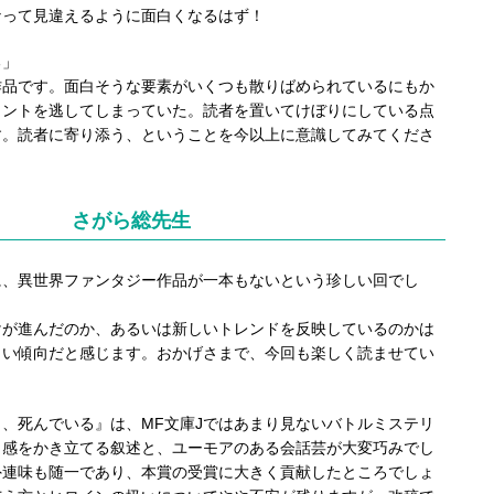
なって見違えるように面白くなるはず！
る」
品です。面白そうな要素がいくつも散りばめられているにもか
イントを逃してしまっていた。読者を置いてけぼりにしている点
す。読者に寄り添う、ということを今以上に意識してみてくださ
さがら総先生
、異世界ファンタジー作品が一本もないという珍しい回でし
が進んだのか、あるいは新しいトレンドを反映しているのかは
白い傾向だと感じます。おかげさまで、今回も楽しく読ませてい
、死んでいる』は、MF文庫Jではあまり見ないバトルミステリ
ク感をかき立てる叙述と、ユーモアのある会話芸が大変巧みでし
外連味も随一であり、本賞の受賞に大きく貢献したところでしょ