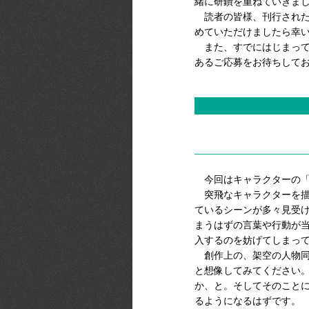
緒に研鑽を重ねていきま
読者の皆様、刊行された
めていただけましたら幸
また、すでにはじまってお
あるご応募をお待ちして
今回はキャラクターの「
突飛なキャラクターを描
ているシーンが多々見受
まうはずの言葉や行動が
入するのを妨げてしまっ
創作上の、架空の人物同
と想像してみてください
か、と。そしてそのこと
るようになるはずです。