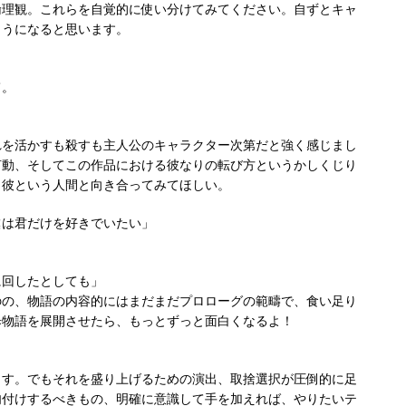
理観。これらを自覚的に使い分けてみてください。自ずとキャ
ようになると思います。
て。
」
を活かすも殺すも主人公のキャラクター次第だと強く感じまし
言動、そしてこの作品における彼なりの転び方というかしくじり
と彼という人間と向き合ってみてほしい。
僕は君だけを好きでいたい」
に回したとしても」
の、物語の内容的にはまだまだプロローグの範疇で、食い足り
歩物語を展開させたら、もっとずっと面白くなるよ！
す。でもそれを盛り上げるための演出、取捨選択が圧倒的に足
肉付けするべきもの、明確に意識して手を加えれば、やりたいテ