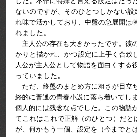
した。本作に特殊と言える設定はたっ
ないのですが、そのひとつしかない設
れ味で活かしており、中盤の急展開は
れました。
主人公の存在も大きかったです。彼
かりと描かれ、かつ設定に上手く合致
人公が主人公として物語を面白くする
っていました。
ただ、終盤のまとめ方に粗さが目立
終的に普通の青春小説に落ち着いてし
個人的には残念な点でした。この物語
てこれはこれで正解（のひとつ）だと
が、何かもう一個、設定を（今までと