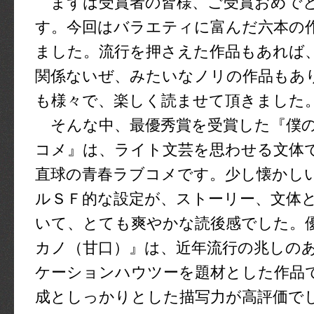
まずは受賞者の皆様、ご受賞おめで
す。今回はバラエティに富んだ六本の
ました。流行を押さえた作品もあれば
関係ないぜ、みたいなノリの作品もあ
も様々で、楽しく読ませて頂きました
そんな中、最優秀賞を受賞した『僕
コメ』は、ライト文芸を思わせる文体
直球の青春ラブコメです。少し懐かし
ルＳＦ的な設定が、ストーリー、文体
いて、とても爽やかな読後感でした。
カノ（甘口）』は、近年流行の兆しの
ケーションハウツーを題材とした作品
成としっかりとした描写力が高評価で