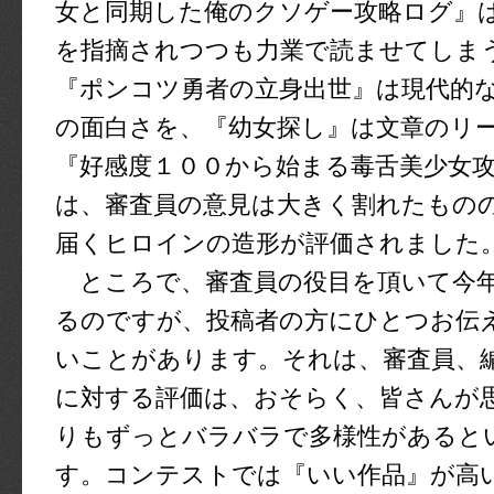
女と同期した俺のクソゲー攻略ログ』
を指摘されつつも力業で読ませてしま
『ポンコツ勇者の立身出世』は現代的
の面白さを、『幼女探し』は文章のリ
『好感度１００から始まる毒舌美少女
は、審査員の意見は大きく割れたもの
届くヒロインの造形が評価されました
ところで、審査員の役目を頂いて今
るのですが、投稿者の方にひとつお伝
いことがあります。それは、審査員、
に対する評価は、おそらく、皆さんが
りもずっとバラバラで多様性があると
す。コンテストでは『いい作品』が高