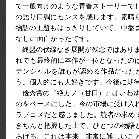
で一般向けのような青春ストーリーで
の語り口調にセンスを感じます。素晴
物語の主題もはっきりしていて、中盤
なしに面白かったです。
終盤の伏線なき展開が残念ではあり
れでも最終的に本作が一位となったの
テンシャルを誰もが認める作品だった
う。個人的にも大好きです。今後に期
優秀賞の『絶カノ（甘口）』はいわ
のをベースにした、今の市場に受け入
ラブコメだと感じました。読者の求め
きちんと把握した上で、ひとつの物語
あげる。これは本来、非常に難しいこ