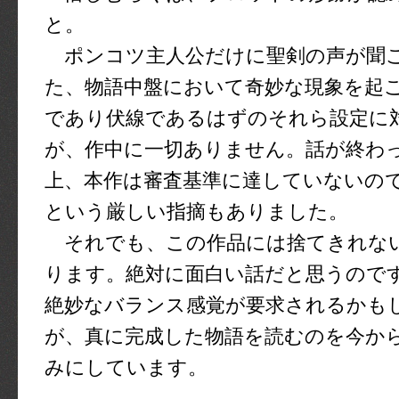
と。
ポンコツ主人公だけに聖剣の声が聞
た、物語中盤において奇妙な現象を起
であり伏線であるはずのそれら設定に
が、作中に一切ありません。話が終わ
上、本作は審査基準に達していないの
という厳しい指摘もありました。
それでも、この作品には捨てきれな
ります。絶対に面白い話だと思うので
絶妙なバランス感覚が要求されるかも
が、真に完成した物語を読むのを今か
みにしています。