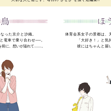
になった京介と沙織。
体育会系女子の景都は、
と電車で乗り合わせ
──
。
「大好き！」と気
を前に、想いが溢れて……。
彼にはちゃんと届