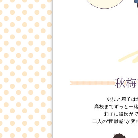
史歩と莉子は
高校までずっと一
莉子に彼氏が
二人の“距離感”が