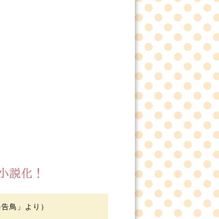
春告鳥」より）