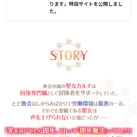
ります」特設サイトを公開しまし
た。