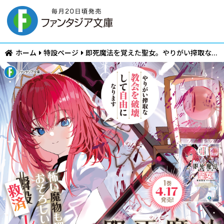
ホーム
特設ページ
即死魔法を覚えた聖女。やりがい搾取な...