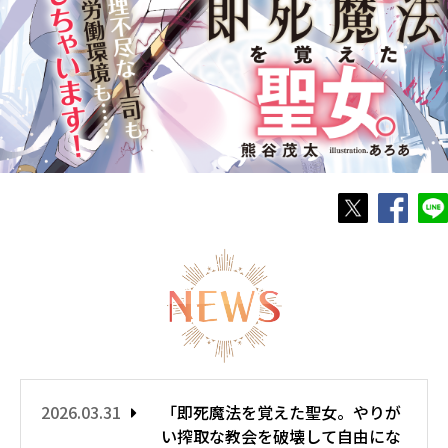
2026.03.31
「即死魔法を覚えた聖女。やりが
い搾取な教会を破壊して自由にな