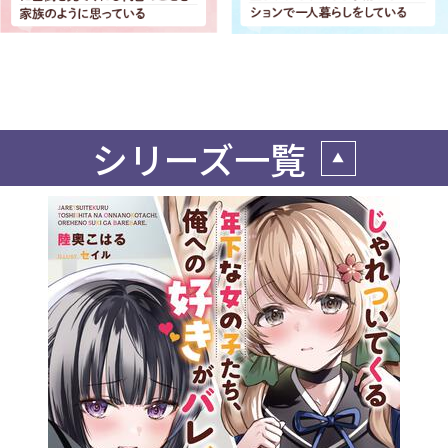
シリーズ一覧