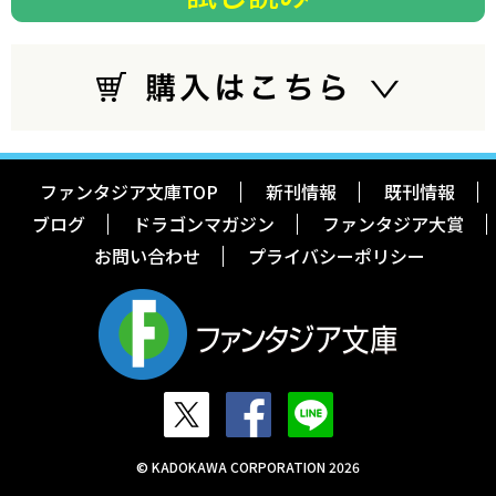
ファンタジア文庫TOP
新刊情報
既刊情報
ブログ
ドラゴンマガジン
ファンタジア大賞
お問い合わせ
プライバシーポリシー
© KADOKAWA CORPORATION 2026