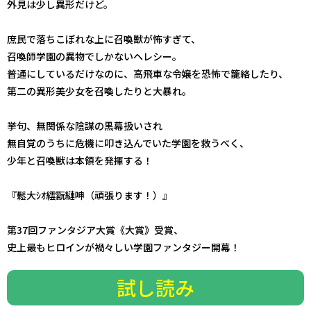
――外見は少し異形だけど。
庶民で落ちこぼれな上に召喚獣が怖すぎて、
召喚師学園の異物でしかないヘレシー。
普通にしているだけなのに、高飛車な令嬢を恐怖で籠絡したり、
第二の異形美少女を召喚したりと大暴れ。
挙句、無関係な陰謀の黒幕扱いされ――
無自覚のうちに危機に叩き込んでいた学園を救うべく、
少年と召喚獣は本領を発揮する！
『鬆大ｼｵ繧翫縺呻（頑張ります！）』
第37回ファンタジア大賞《大賞》受賞、
史上最もヒロインが禍々しい学園ファンタジー開幕！
試し読み