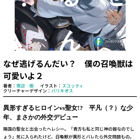
なぜ逃げるんだい？ 僕の召喚獣は
可愛いよ２
著者：
夜迎 樹
イラスト：
スコッティ
クリーチャーデザイン：
バリキオス
異形すぎるヒロインvs聖女!? 平凡（？）な少
年、まさかの外交デビュー
隣国の聖女と出会ったヘレシー。「貴方も私と同じ神の器なのでし
ょう」気に入られたけど、召喚獣が異形とバレたら外交問題もの。