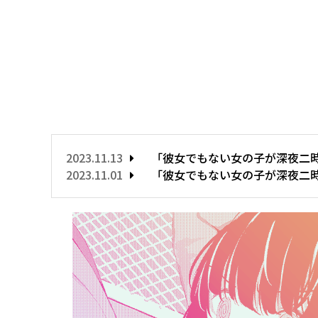
2023.11.13
「彼女でもない女の子が深夜二
2023.11.01
「彼女でもない女の子が深夜二