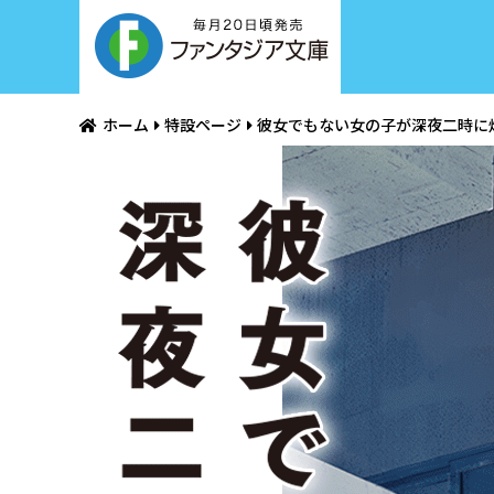
ホーム
特設ページ
彼女でもない女の子が深夜二時に炒飯