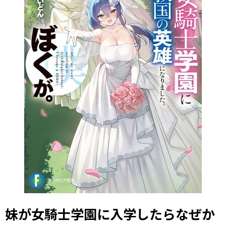
妹が女騎士学園に入学したらなぜか