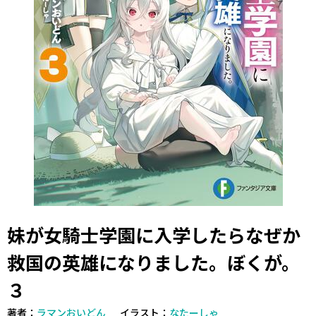
妹が女騎士学園に入学したらなぜか
救国の英雄になりました。ぼくが。
３
著者：
ラマンおいどん
イラスト：
なたーしゃ