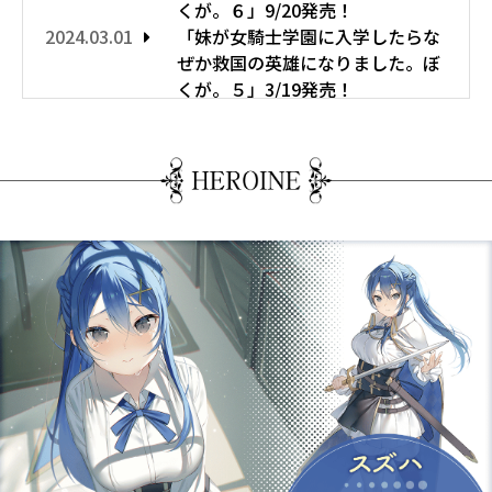
くが。６」9/20発売！
2024.03.01
「妹が女騎士学園に入学したらな
ぜか救国の英雄になりました。ぼ
くが。５」3/19発売！
2023.09.29
「妹が女騎士学園に入学したらな
ぜか救国の英雄になりました。ぼ
くが。４」10/20発売！
2023.05.01
「妹が女騎士学園に入学したらな
ぜか救国の英雄になりました。ぼ
くが。３」5/19発売！
2022.12.28
「妹が女騎士学園に入学したらな
ぜか救国の英雄になりました。ぼ
くが。２」1/20発売！
2022.09.15
「妹が女騎士学園に入学したらな
ぜか救国の英雄になりました。ぼ
くが。」試し読みを公開しまし
た。
2022.09.01
「妹が女騎士学園に入学したらな
ぜか救国の英雄になりました。ぼ