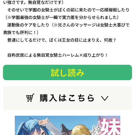
い強さです。無自覚なだけです）
そのせいで学園の女騎士がぼくの前に来たので一応模擬戦したり
（※学園最強の女騎士が一瞬で実力差を分からせられました）
運動後のケアをしたり（※兄さんのマッサージは女騎士大喜びで
貴族でも評判に！）
普通にしてるだけで、ぼくは王女の目に止まり――え、何故？
自称庶民による無自覚女騎士ハーレム×成り上がり！
試し読み