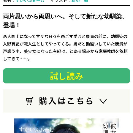
著者：
すかいふぁーむ
イラスト：
葛坊 煽
両片思いから両思いへ。そして新たな幼馴染、
登場！
恋人同士になって甘々な日々を過ごす愛沙と康貴の前に、幼馴染の
入野有紀が転入生としてやってくる。男だと勘違いしていた康貴が
戸惑う中、美少女になった有紀は、とある悩みから家庭教師を依頼
してきて……。
試し読み