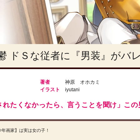
鬱 ドＳな従者に『男装』がバ
著者
神原 オホカミ
イラスト
iyutani
されたくなかったら、言うことを聞け」この
少年画家】は実は女の子！