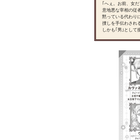
｢へぇ。お前、女だ
意地悪な宰相の従
黙っている代わり
捜しを手伝わされ
しかも｢男｣とし