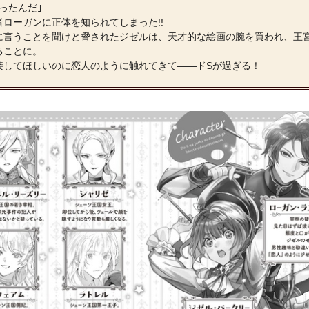
ったんだ｣
者ローガンに正体を知られてしまった!!
に言うことを聞けと脅されたジゼルは、天才的な絵画の腕を買われ、王
ることに。
て接してほしいのに恋人のように触れてきて――ドSが過ぎる！