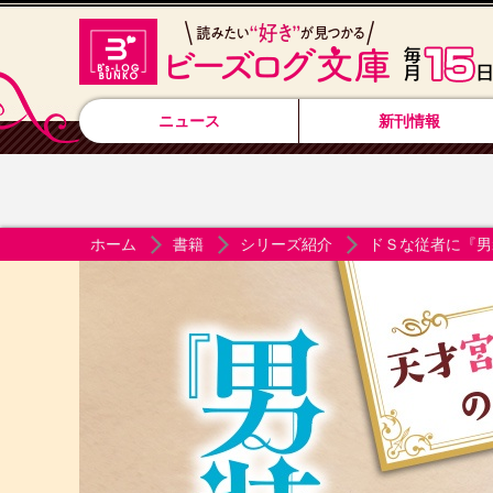
ニュース
新刊情報
ホーム
書籍
シリーズ紹介
ドＳな従者に『男