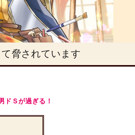
レて脅されています
男ドＳが過ぎる！