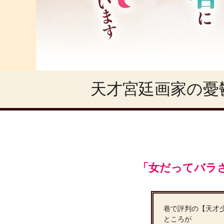
天才宮廷画家の憂
「女だってバラ
巷で評判の【天才
ところが