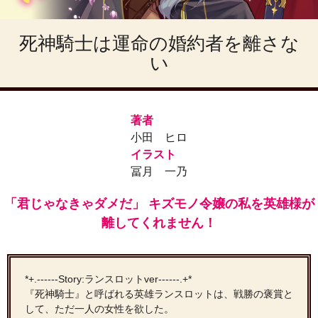
死神騎士は運命の婚約者を離さな
い
著者
小田 ヒロ
イラスト
冨月 一乃
「君じゃなきゃダメだ」 キズモノ令嬢の私を英雄様が
離してくれません！
*+.------Story:ランスロットver------.+*
『死神騎士』と呼ばれる英雄ランスロットは、戦勝の褒賞と
して、ただ一人の女性を欲した。