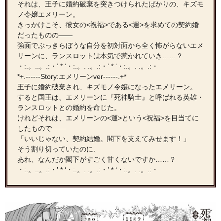
それは、王子に婚約破棄を突きつけられたばかりの、キズモ
ノ令嬢エメリーン。
きっかけこそ、彼女の<祝福>である<運>を求めての契約婚
だったものの――
強面でぶっきらぼうな自分を初対面から全く怖がらないエメ
リーンに、ランスロットは本気で惹かれていき……？
・:.。..。.:・’ * ‘・:.。. .。.:・’ * ‘・:.。. .。.:・
*+.------Story:エメリーンver------.+*
王子に婚約破棄され、キズモノ令嬢になったエメリーン。
すると国王は、エメリーンに『死神騎士』と呼ばれる英雄・
ランスロットとの婚約を命じた。
けれどそれは、エメリーンの<運>という<祝福>を目当てに
したもので――
「いいじゃない、契約結婚。閣下を支えてみせます！」
そう割り切っていたのに、
あれ、なんだか閣下がすごく甘くないですか……？
・:.。..。.:・’ * ‘・:.。. .。.:・’ * ‘・:.。. .。.:・