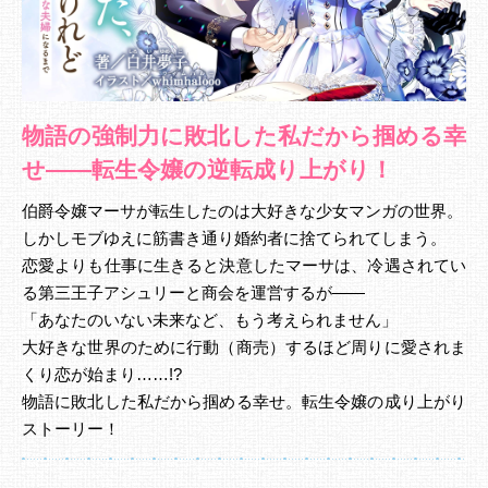
物語の強制力に敗北した私だから掴める幸
せ――転生令嬢の逆転成り上がり！
伯爵令嬢マーサが転生したのは大好きな少女マンガの世界。
しかしモブゆえに筋書き通り婚約者に捨てられてしまう。
恋愛よりも仕事に生きると決意したマーサは、冷遇されてい
る第三王子アシュリーと商会を運営するが――
「あなたのいない未来など、もう考えられません」
大好きな世界のために行動（商売）するほど周りに愛されま
くり恋が始まり……!?
物語に敗北した私だから掴める幸せ。転生令嬢の成り上がり
ストーリー！