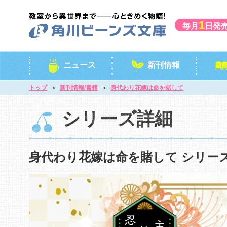
1
毎月
日発
ニュース
新刊情報
トップ
新刊情報/書籍
身代わり花嫁は命を賭して
シリーズ詳細
身代わり花嫁は命を賭して シリー