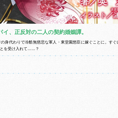
パイ、正反対の二人の契約婚姻譚。
君の身代わりで冷酷無慈悲な軍人・東堂園悠臣に嫁ぐことに。すぐ
とを受け入れて……？