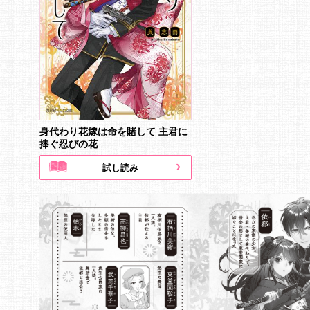
身代わり花嫁は命を賭して 主君に
捧ぐ忍びの花
試し読み