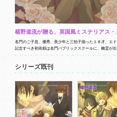
椹野道流が贈る、英国風ミステリアス・ス
名門のご子息、優秀、美少年と三拍子揃った１８才、エド
記念すべき初依頼は名門パブリックスクールに、幽霊が出
シリーズ既刊