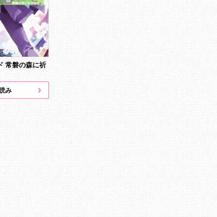
ド 常磐の森に祈
読み