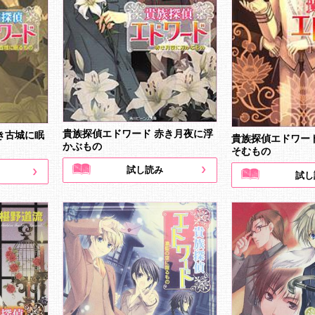
貴族探偵エドワード 赤き月夜に浮
き古城に眠
貴族探偵エドワー
かぶもの
そむもの
試し読み
試し