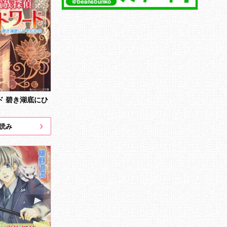
ド 碧き湖底にひ
読み