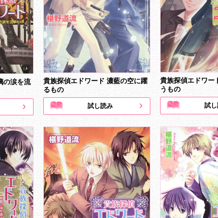
貴族探偵エドワー
貴族探偵エドワード 濃藍の空に躍
璃の涙を流
うもの
るもの
試し
試し読み