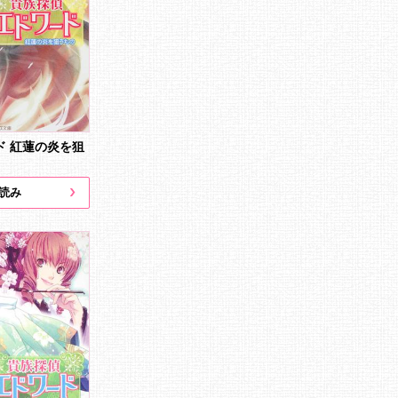
ド 紅蓮の炎を狙
読み