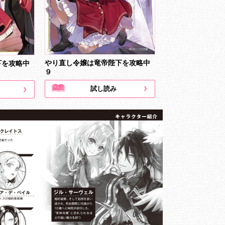
やり直し令嬢は竜帝陛下を攻略中
下を攻略中
９
試し読み