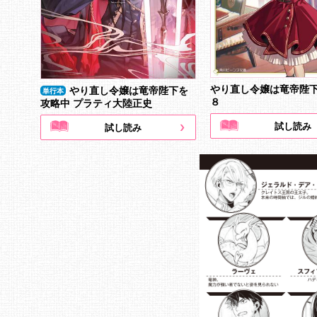
やり直し令嬢は竜帝陛
やり直し令嬢は竜帝陛下を
単行本
８
攻略中 プラティ大陸正史
試し読み
試し読み