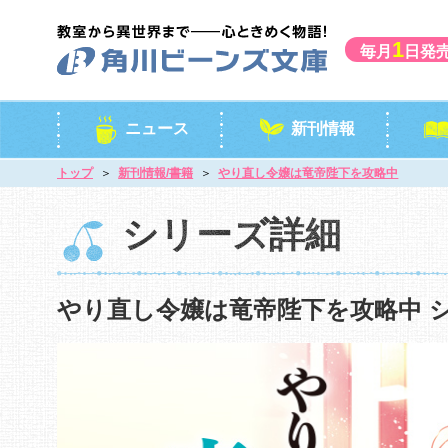
1
毎月
日発
ニュース
新刊情報
トップ
新刊情報/書籍
やり直し令嬢は竜帝陛下を攻略中
シリーズ詳細
やり直し令嬢は竜帝陛下を攻略中 