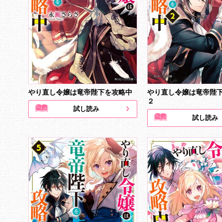
やり直し令嬢は竜帝陛下を攻略中
やり直し令嬢は竜帝陛
２
試し読み
試し読み