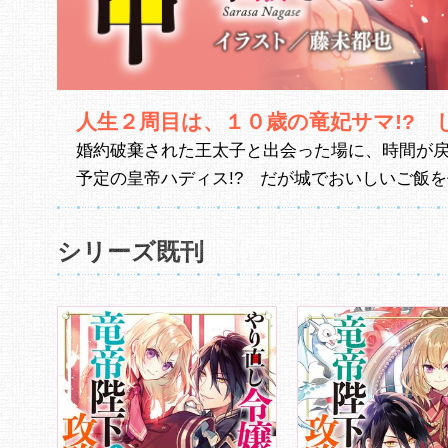
人生２周目は、１０歳の竜妃サマ!?
婚約破棄された王太子と出会った場に、時間が
予定の皇帝ハディス!? だが城でおいしいご飯
シリーズ既刊