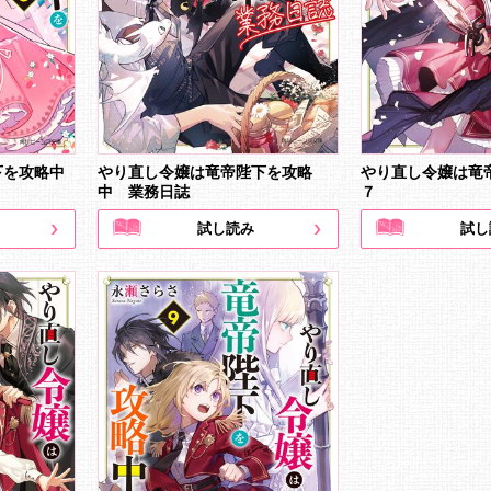
下を攻略中
やり直し令嬢は竜帝陛下を攻略
やり直し令嬢は竜
中 業務日誌
７
試し読み
試し