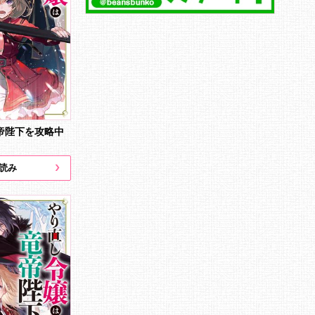
帝陛下を攻略中
読み