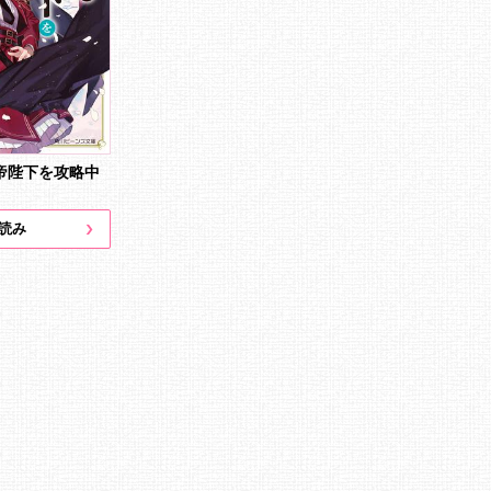
帝陛下を攻略中
読み