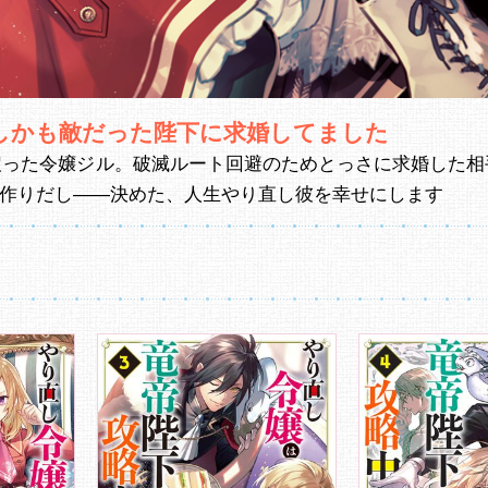
 しかも敵だった陛下に求婚してました
戻った令嬢ジル。破滅ルート回避のためとっさに求婚した相
を作りだし――決めた、人生やり直し彼を幸せにします