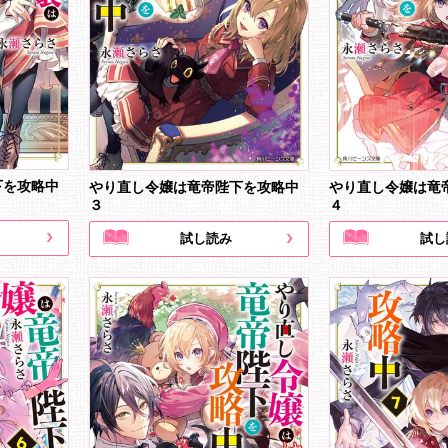
下を攻略中
やり直し令嬢は竜帝陛下を攻略中
やり直し令嬢は竜
３
４
試し読み
試し