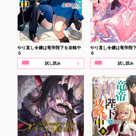
やり直し令嬢は竜帝陛下を攻略中
やり直し令嬢は竜帝陛
５
６
試し読み
試し読み