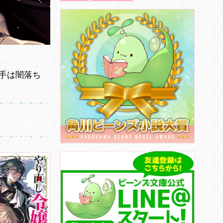
手は闇落ち